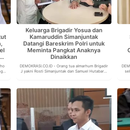
Keluarga Brigadir Yosua dan
tut
Kamaruddin Simanjuntak
,
Datangi Bareskrim Polri untuk
el
Meminta Pangkat Anaknya
n…
Dinaikkan
DEMOKRASI.CO.ID - Orang tua almarhum Brigadir
DEMO
ingan
J yakni Rosti Simanjuntak dan Samuel Hutabarat
se
serta pengacara pribadi keluarga Brigadir Nopri...
pe