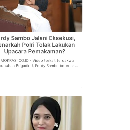
rdy Sambo Jalani Eksekusi,
enarkah Polri Tolak Lakukan
Upacara Pemakaman?
MOKRASI.CO.ID - Video terkait terdakwa
unuhan Brigadir J, Ferdy Sambo beredar di
ia sosial melalui pengguna akun Facebook
yang diba...