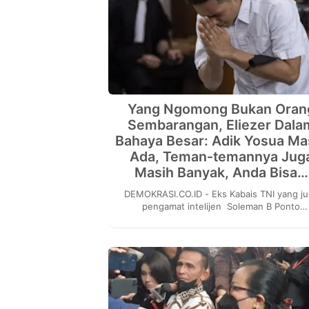
Yang Ngomong Bukan Oran
Sembarangan, Eliezer Dala
Bahaya Besar: Adik Yosua Ma
Ada, Teman-temannya Jug
Masih Banyak, Anda Bisa…
DEMOKRASI.CO.ID - Eks Kabais TNI yang juga
pengamat intelijen Soleman B Ponto
mengatakan terpidana kasus pembunuh
Brigadir Yosua Hutaba...