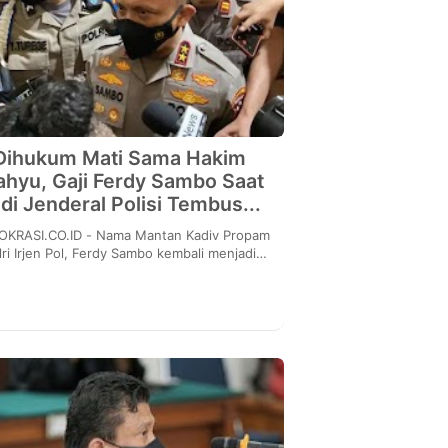
Dihukum Mati Sama Hakim
hyu, Gaji Ferdy Sambo Saat
di Jenderal Polisi Tembus...
CO.ID - Nama Mantan Kadiv Propam
lri Irjen Pol, Ferdy Sambo kembali menjadi
rotan usai dirinya dijatuhi vonis mati oleh
majel...