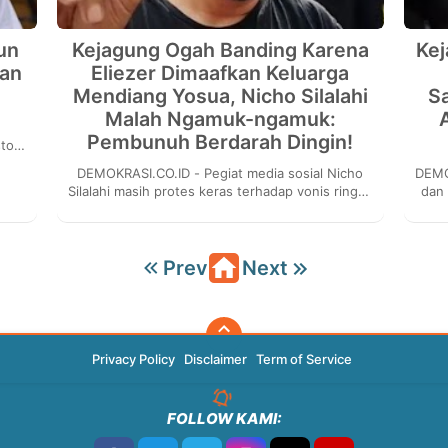
un
Kejagung Ogah Banding Karena
Kej
nan
Eliezer Dimaafkan Keluarga
Mendiang Yosua, Nicho Silalahi
S
Malah Ngamuk-ngamuk:
Pembunuh Berdarah Dingin!
sto
erus
DEMOKRASI.CO.ID - Pegiat media sosial Nicho
DEMOKRASI.CO
Silalahi masih protes keras terhadap vonis ringan
dan 
terhadap terpidana kasus pembunuhan
kep
berencana...
Prev
Next
Privacy Policy
Disclaimer
Term of Service
FOLLOW KAMI: