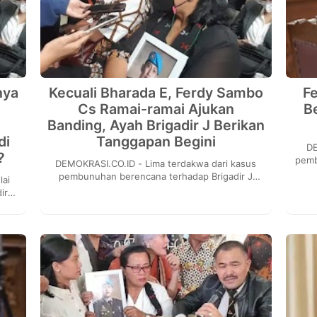
nya
Kecuali Bharada E, Ferdy Sambo
Fe
Cs Ramai-ramai Ajukan
B
Banding, Ayah Brigadir J Berikan
di
Tanggapan Begini
DE
?
pemb
DEMOKRASI.CO.ID - Lima terdakwa dari kasus
med
pembunuhan berencana terhadap Brigadir J
sudah dijatuhi vonis oleh Majelis Hakim
ir
Pengadilan Nege...
rat