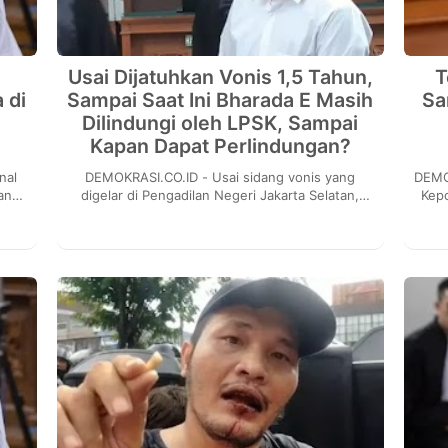
Usai Dijatuhkan Vonis 1,5 Tahun,
T
 di
Sampai Saat Ini Bharada E Masih
Sa
Dilindungi oleh LPSK, Sampai
Kapan Dapat Perlindungan?
DEMOKRASI.CO.ID - Usai sidang vonis yang
DEMOKRASI.CO
an
digelar di Pengadilan Negeri Jakarta Selatan,
Kepo
ap
sampai saat ini Bharada E masih mendapatkan
kasus
perlindun...