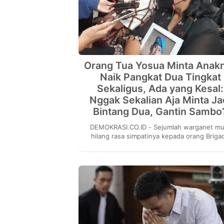
Orang Tua Yosua Minta Anak
Naik Pangkat Dua Tingkat
Sekaligus, Ada yang Kesal:
Nggak Sekalian Aja Minta Ja
Bintang Dua, Gantin Sambo
DEMOKRASI.CO.ID - Sejumlah warganet mulai
hilang rasa simpatinya kepada orang Brigad
Yosua Hutabarat (Brigadir J) Samuel Hutaba
dan Ro...