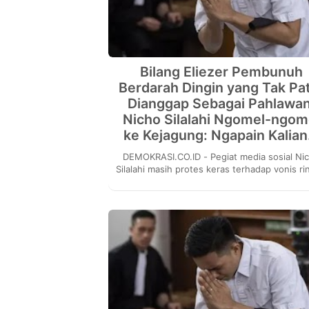
Bilang Eliezer Pembunuh
Berdarah Dingin yang Tak Pa
Dianggap Sebagai Pahlawan
Nicho Silalahi Ngomel-ngom
ke Kejagung: Ngapain Kalia
DEMOKRASI.CO.ID - Pegiat media sosial Nicho
Silalahi masih protes keras terhadap vonis r
terhadap terpidana kasus pembunuhan
berencana...