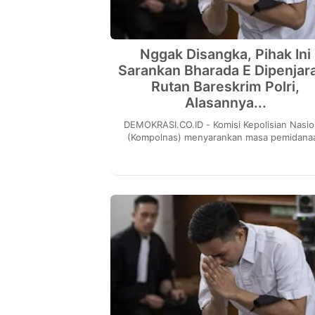
Nggak Disangka, Pihak Ini
Sarankan Bharada E Dipenjara
Rutan Bareskrim Polri,
Alasannya...
DEMOKRASI.CO.ID - Komisi Kepolisian Nasional
(Kompolnas) menyarankan masa pemidana
terpidana Richard Eliezer (Bharada E) tet
dilakukan ...