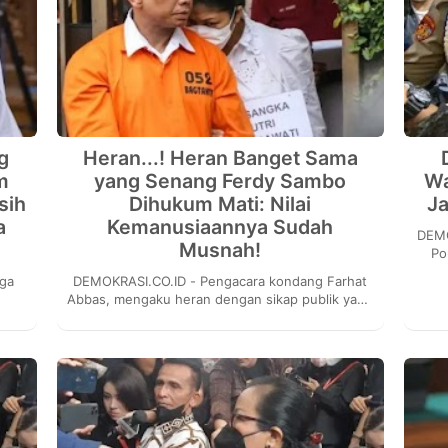
g
Heran...! Heran Banget Sama
m
yang Senang Ferdy Sambo
Wa
sih
Dihukum Mati: Nilai
Ja
a
Kemanusiaannya Sudah
DEMOKRASI.
Musnah!
Po
so
DEMOKRASI.CO.ID - Pengacara kondang Farhat
Abbas, mengaku heran dengan sikap publik yang
an
tampak senang saat mendengar nama Mantan
Kadiv Pro...