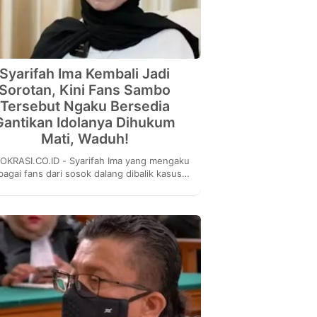
Syarifah Ima Kembali Jadi
Sorotan, Kini Fans Sambo
Tersebut Ngaku Bersedia
Gantikan Idolanya Dihukum
Mati, Waduh!
KRASI.CO.ID - Syarifah Ima yang mengaku
bagai fans dari sosok dalang dibalik kasus
mbunuhan berencana terhadap Brigadir J,
yakni Fer...