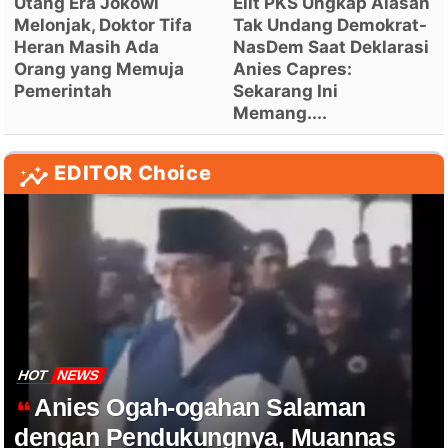
Utang Era Jokowi
Elit PKS Ungkap Alasan
Melonjak, Doktor Tifa
Tak Undang Demokrat-
Heran Masih Ada
NasDem Saat Deklarasi
Orang yang Memuja
Anies Capres:
Pemerintah
Sekarang Ini
Memang....
EDITOR Choice
HOT
NEWS
Anies Ogah-ogahan Salaman
dengan Pendukungnya, Muannas