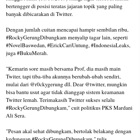
bertengger di posisi teratas jajaran topik yang paling
banyak dibicarakan di Twitter.
Dengan jumlah cuitan mencapai hampir sembilan ribu,
#RockyGerungDibungkam menyalip tagar lain, seperti
#NovelBaswedan, #ErickCariUntung, #IndonesiaLeaks,
juga #BukuMerah.
"Kemarin sore masih bersama Prof, dia masih main
Twiter, tapi tiba-tiba akunnya berubah-ubah sendiri,
mulai dari @r0ckygerung dll. Dear @twitter, mungkin
bisa bantu usut agar tidak dianggap sistem keamanan
Twitter lemah. Terimakasih Twitter sukses selalu
#RockyGerungDibungkam," cuit politikus PKS Mardani
Ali Sera.
"Pesan akal sehat dibungkam, bertolak belakang dengan
kedunguan #RockyGerungDibungkam," tulis