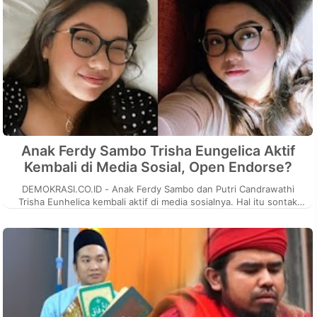
Anak Ferdy Sambo Trisha Eungelica Aktif
Kembali di Media Sosial, Open Endorse?
DEMOKRASI.CO.ID - Anak Ferdy Sambo dan Putri Candrawathi
Trisha Eunhelica kembali aktif di media sosialnya. Hal itu sontak
menjadi sorotan ...