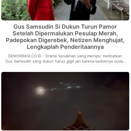
Gus Samsudin Si Dukun Turun Pamor
Setelah Dipermalukan Pesulap Merah,
Padepokan Digerebek, Netizen Menghujat,
Lengkaplah Penderitaannya
DEMOKRASI.CO.ID - Drama 'kesaktian yang menipu' melibatkan
Gus Samsudin sang dukun harus gigit jari karena kedoknya sudah
dibongkar...