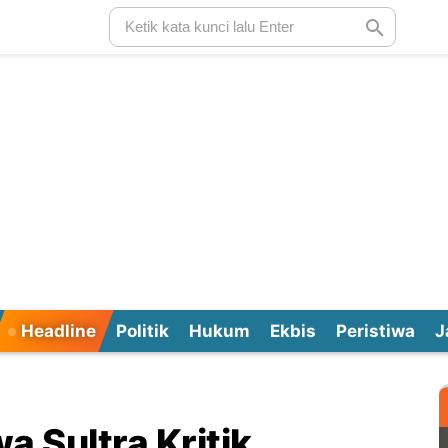
Headline
Politik
Hukum
Ekbis
Peristiwa
J
a Sultra Kritik