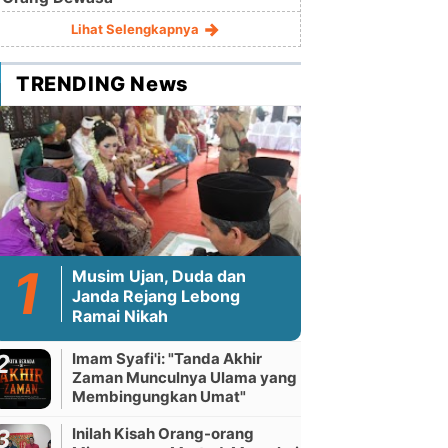
Lihat Selengkapnya
TRENDING News
Musim Ujan, Duda dan
Janda Rejang Lebong
Ramai Nikah
Imam Syafi'i: "Tanda Akhir
Zaman Munculnya Ulama yang
Membingungkan Umat"
Inilah Kisah Orang-orang