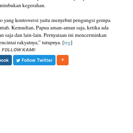
enimbukan kegerahan.
to yang kontroversi yaitu menyebut pengungsi gempa
ntah. Kemudian, Papua aman-aman saja, ketika ada
n saja dan lain-lain. Pernyataan ini mencerminkan
intai rakyatnya,” tutupnya. [
teg
]
FOLLOW KAMI:
book
Follow Twitter