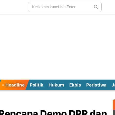
Headline
Politik
Hukum
Ekbis
Peristiwa
J
n Rencana Demo DPR dan