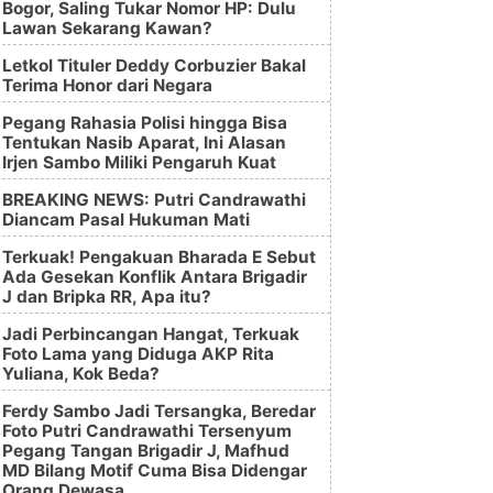
Bogor, Saling Tukar Nomor HP: Dulu
Lawan Sekarang Kawan?
Letkol Tituler Deddy Corbuzier Bakal
Terima Honor dari Negara
Pegang Rahasia Polisi hingga Bisa
Tentukan Nasib Aparat, Ini Alasan
Irjen Sambo Miliki Pengaruh Kuat
BREAKING NEWS: Putri Candrawathi
Diancam Pasal Hukuman Mati
Terkuak! Pengakuan Bharada E Sebut
Ada Gesekan Konflik Antara Brigadir
J dan Bripka RR, Apa itu?
Jadi Perbincangan Hangat, Terkuak
Foto Lama yang Diduga AKP Rita
Yuliana, Kok Beda?
Ferdy Sambo Jadi Tersangka, Beredar
Foto Putri Candrawathi Tersenyum
Pegang Tangan Brigadir J, Mafhud
MD Bilang Motif Cuma Bisa Didengar
Orang Dewasa