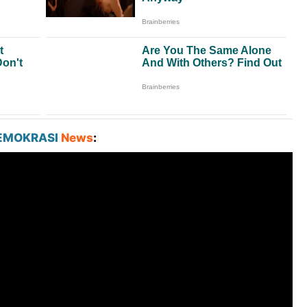
EMOKRASI
News
: