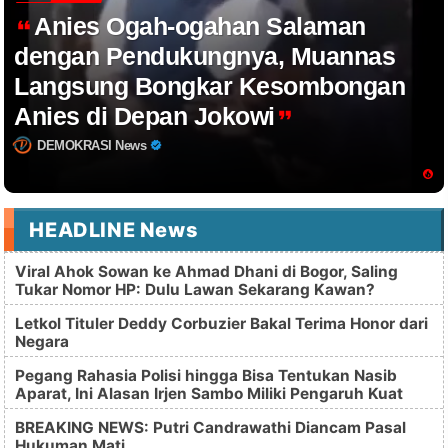
Anies Ogah-ogahan Salaman
dengan Pendukungnya, Muannas
Langsung Bongkar Kesombongan
Anies di Depan Jokowi
DEMOKRASI News
HEADLINE News
Viral Ahok Sowan ke Ahmad Dhani di Bogor, Saling
Tukar Nomor HP: Dulu Lawan Sekarang Kawan?
Letkol Tituler Deddy Corbuzier Bakal Terima Honor dari
Negara
Pegang Rahasia Polisi hingga Bisa Tentukan Nasib
Aparat, Ini Alasan Irjen Sambo Miliki Pengaruh Kuat
BREAKING NEWS: Putri Candrawathi Diancam Pasal
Hukuman Mati