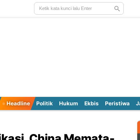
Headline
Politik
Hukum
Ekbis
Peristiwa
J
kasi, China Memata-