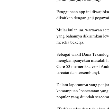
Penggunaan app ini diwajibkan 
dikaitkan dengan gaji pegawai
Mulai bulan ini, wartawan set
yang bahannya dikirimkan le
mereka bekerja.
Sebagai wakil Dana Teknolog
mengkampanyekan masalah hak
Cure 53 memeriksa versi Andr
tercatat dan tersembunyi.
Dalam laporannya yang panjan
kemampuan "pencatatan yang l
populer yang diundah seseoran
"Terlihat jelas dan tidak bisa