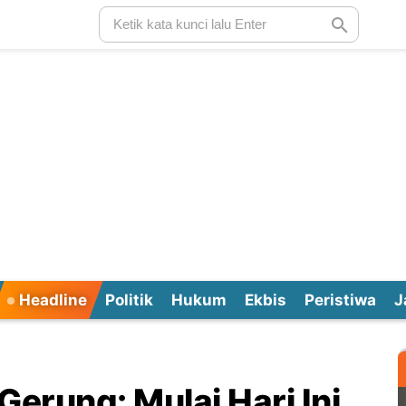
Headline
Politik
Hukum
Ekbis
Peristiwa
J
Gerung: Mulai Hari Ini