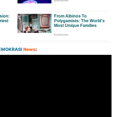
EMOKRASI
News
: