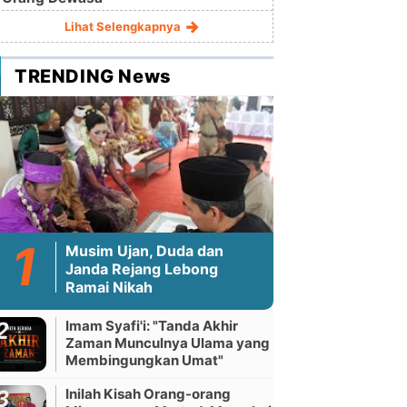
Lihat Selengkapnya
TRENDING News
Musim Ujan, Duda dan
Janda Rejang Lebong
Ramai Nikah
Imam Syafi'i: "Tanda Akhir
Zaman Munculnya Ulama yang
Membingungkan Umat"
Inilah Kisah Orang-orang