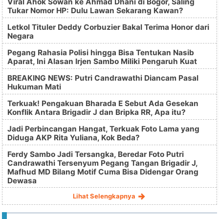
Viral Ahok Sowan ke Ahmad Dhani di Bogor, Saling
Tukar Nomor HP: Dulu Lawan Sekarang Kawan?
Letkol Tituler Deddy Corbuzier Bakal Terima Honor dari
Negara
Pegang Rahasia Polisi hingga Bisa Tentukan Nasib
Aparat, Ini Alasan Irjen Sambo Miliki Pengaruh Kuat
BREAKING NEWS: Putri Candrawathi Diancam Pasal
Hukuman Mati
Terkuak! Pengakuan Bharada E Sebut Ada Gesekan
Konflik Antara Brigadir J dan Bripka RR, Apa itu?
Jadi Perbincangan Hangat, Terkuak Foto Lama yang
Diduga AKP Rita Yuliana, Kok Beda?
Ferdy Sambo Jadi Tersangka, Beredar Foto Putri
Candrawathi Tersenyum Pegang Tangan Brigadir J,
Mafhud MD Bilang Motif Cuma Bisa Didengar Orang
Dewasa
Lihat Selengkapnya