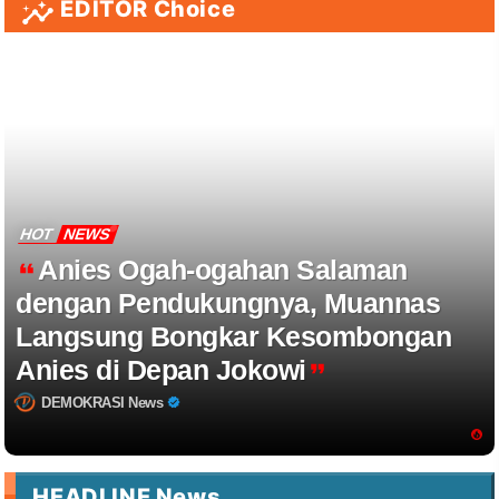
EDITOR Choice
HOT
NEWS
Anies Ogah-ogahan Salaman
dengan Pendukungnya, Muannas
Langsung Bongkar Kesombongan
Anies di Depan Jokowi
DEMOKRASI News
HEADLINE News