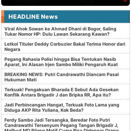
HEADLINE News
Viral Ahok Sowan ke Ahmad Dhani di Bogor, Saling
Tukar Nomor HP: Dulu Lawan Sekarang Kawan?
Letkol Tituler Deddy Corbuzier Bakal Terima Honor dari
Negara
Pegang Rahasia Polisi hingga Bisa Tentukan Nasib
Aparat, Ini Alasan Irjen Sambo Miliki Pengaruh Kuat
BREAKING NEWS: Putri Candrawathi Diancam Pasal
Hukuman Mati
Terkuak! Pengakuan Bharada E Sebut Ada Gesekan
Konflik Antara Brigadir J dan Bripka RR, Apa itu?
Jadi Perbincangan Hangat, Terkuak Foto Lama yang
Diduga AKP Rita Yuliana, Kok Beda?
Ferdy Sambo Jadi Tersangka, Beredar Foto Putri
Candrawathi Tersenyum Pegang Tangan Brigadir J,
Mafhud MD Bilang Motif Cuma Bisa Didengar Orang