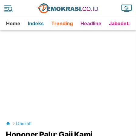
Home
Indeks
Trending
Headline
Jabodetab
Daerah
Hononer Palu: Gaji Kami