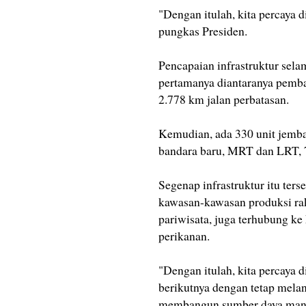
"Dengan itulah, kita percaya 
pungkas Presiden.
Pencapaian infrastruktur sel
pertamanya diantaranya pemba
2.778 km jalan perbatasan.
Kemudian, ada 330 unit jembata
bandara baru, MRT dan LRT, 7
Segenap infrastruktur itu ters
kawasan-kawasan produksi rak
pariwisata, juga terhubung k
perikanan.
"Dengan itulah, kita percaya
berikutnya dengan tetap mela
membangun sumber daya manus