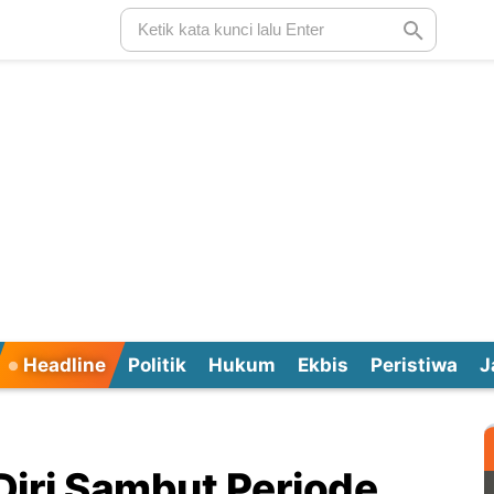
Headline
Politik
Hukum
Ekbis
Peristiwa
J
Diri Sambut Periode