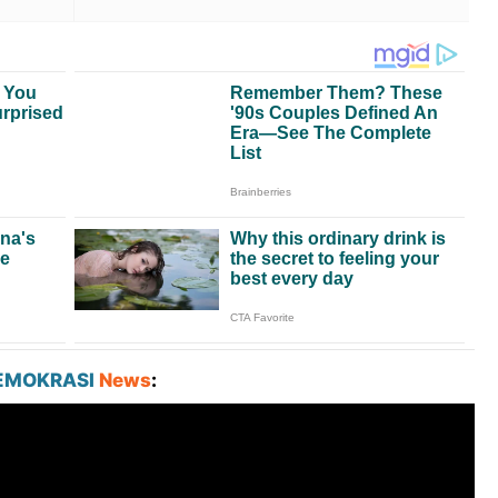
EMOKRASI
News
: