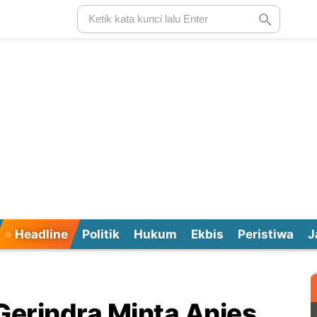
Headline
Politik
Hukum
Ekbis
Peristiwa
J
Gerindra Minta Anies