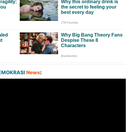
EMOKRASI
News
: