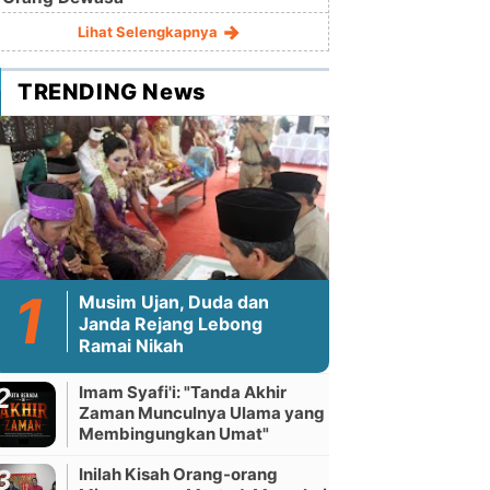
Lihat Selengkapnya
TRENDING News
Musim Ujan, Duda dan
Janda Rejang Lebong
Ramai Nikah
Imam Syafi'i: "Tanda Akhir
Zaman Munculnya Ulama yang
Membingungkan Umat"
Inilah Kisah Orang-orang