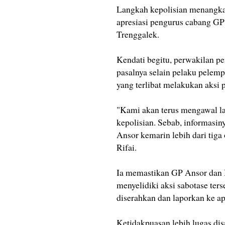
Langkah kepolisian menangka
apresiasi pengurus cabang G
Trenggalek.
Kendati begitu, perwakilan p
pasalnya selain pelaku pelem
yang terlibat melakukan aksi
"Kami akan terus mengawal l
kepolisian. Sebab, informasi
Ansor kemarin lebih dari tig
Rifai.
Ia memastikan GP Ansor dan B
menyelidiki aksi sabotase ters
diserahkan dan laporkan ke ap
Ketidakpuasan lebih lugas d