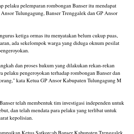
p pelaku pelemparan rombongan Banser itu mendapat
P Ansor Tulungagung, Banser Trenggalek dan GP Ansor
engurus ketiga ormas itu menyatakan belum cukup puas,
paran, ada sekelompok warga yang diduga oknum pesilat
 pengeroyokan.
angkah dan proses hukum yang dilakukan rekan-rekan
nya pelaku pengeroyokan terhadap rombongan Banser dan
a orang," kata Ketua GP Ansor Kabupaten Tulungagung M
anser telah membentuk tim investigasi independen untuk
ebut, dan telah mendata para pelaku yang terlibat untuk
arat kepolisian.
isampaikan Ketua Satkorcab Banser Kabupaten Trenggalek