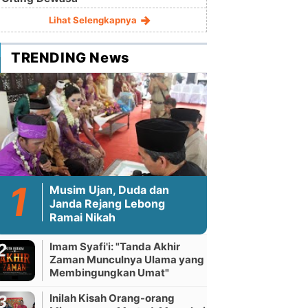
Lihat Selengkapnya
TRENDING News
Musim Ujan, Duda dan
Janda Rejang Lebong
Ramai Nikah
Imam Syafi'i: "Tanda Akhir
Zaman Munculnya Ulama yang
Membingungkan Umat"
Inilah Kisah Orang-orang