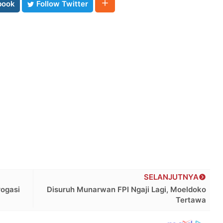
book
Follow Twitter
SELANJUTNYA
rogasi
Disuruh Munarwan FPI Ngaji Lagi, Moeldoko
Tertawa