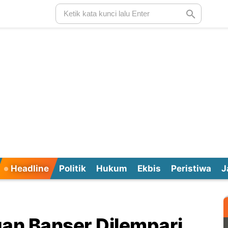
Headline
Politik
Hukum
Ekbis
Peristiwa
J
an Banser Dilempari