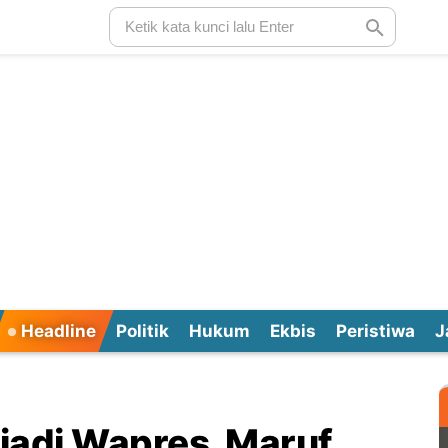
Headline
Politik
Hukum
Ekbis
Peristiwa
J
 jadi Wapres, Maruf