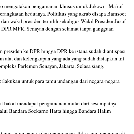
 mengatakan pengamanan khusus untuk Jokowi - Ma'ruf
berangkatan keduanya. Politikus yang akrab disapa Bamsoet
dan wakil presiden terpilih sekaligus Wakil Presiden Jusuf
g DPR MPR, Senayan dengan selamat tanpa gangguan
an presiden ke DPR hingga DPR ke istana sudah diantispasi
n alat dan kelengkapan yang ada yang sudah disiapkan tni
ompleks Parlemen Senayan, Jakarta, Selasa siang.
erlakukan untuk para tamu undangan dari negara-negara
but bakal mendapat pengamanan mulai dari sesampainya
lalui Bandara Soekarno Hatta hingga Bandara Halim
tamu-tamu negara dan penginapan. Ada yang menginap di