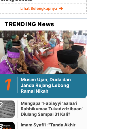
Lihat Selengkapnya
TRENDING News
Musim Ujan, Duda dan
Janda Rejang Lebong
Ramai Nikah
Mengapa “Fabiayyi ‘aalaa’i
Rabbikumaa Tukadzdzibaan”
Diulang Sampai 31 Kali?
Imam Syafi'i: "Tanda Akhir