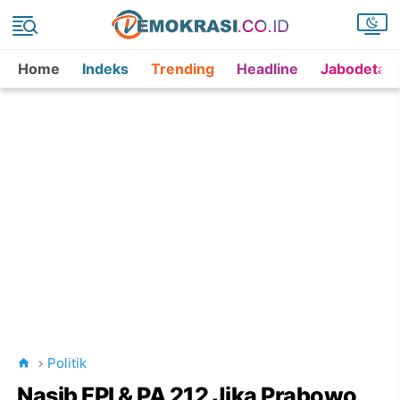
Home
Indeks
Trending
Headline
Jabodetab
Politik
Nasib FPI & PA 212 Jika Prabowo