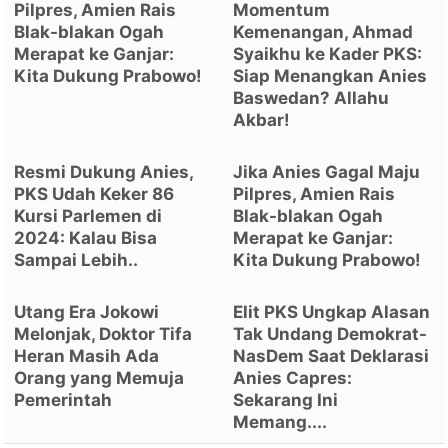
Pilpres, Amien Rais
Momentum
Blak-blakan Ogah
Kemenangan, Ahmad
Merapat ke Ganjar:
Syaikhu ke Kader PKS:
Kita Dukung Prabowo!
Siap Menangkan Anies
Baswedan? Allahu
Akbar!
Resmi Dukung Anies,
Jika Anies Gagal Maju
PKS Udah Keker 86
Pilpres, Amien Rais
Kursi Parlemen di
Blak-blakan Ogah
2024: Kalau Bisa
Merapat ke Ganjar:
Sampai Lebih..
Kita Dukung Prabowo!
Utang Era Jokowi
Elit PKS Ungkap Alasan
Melonjak, Doktor Tifa
Tak Undang Demokrat-
Heran Masih Ada
NasDem Saat Deklarasi
Orang yang Memuja
Anies Capres:
Pemerintah
Sekarang Ini
Memang....