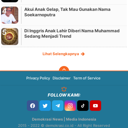
Akui Anak Gelap, Tak Mau Gunakan Nama
Soekarnoputra
Di Inggris Anak Lahir Diberi Nama Muhammad
Sedang Menjadi Trend
Lihat Selengkapnya
Privacy Policy
Disclaimer
Term of Service
FOLLOW KAMI:
Demokrasi News | Media Indonesia
2015 - 2022 © demokrasi.co.id - All Right Reserved