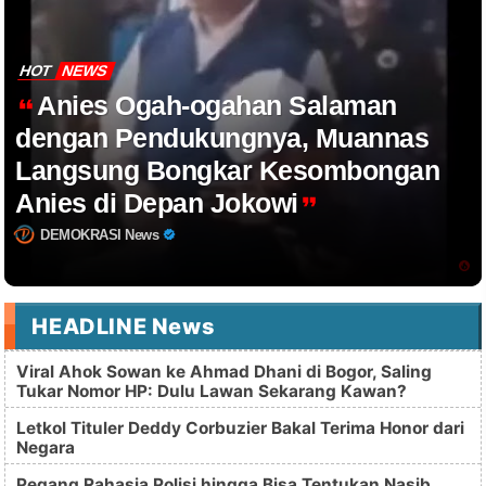
HOT
NEWS
Anies Ogah-ogahan Salaman
dengan Pendukungnya, Muannas
Langsung Bongkar Kesombongan
Anies di Depan Jokowi
DEMOKRASI News
HEADLINE News
Viral Ahok Sowan ke Ahmad Dhani di Bogor, Saling
Tukar Nomor HP: Dulu Lawan Sekarang Kawan?
Letkol Tituler Deddy Corbuzier Bakal Terima Honor dari
Negara
Pegang Rahasia Polisi hingga Bisa Tentukan Nasib