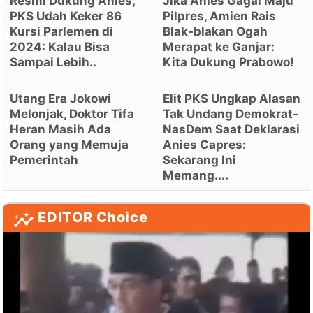
Resmi Dukung Anies,
Jika Anies Gagal Maju
PKS Udah Keker 86
Pilpres, Amien Rais
Kursi Parlemen di
Blak-blakan Ogah
2024: Kalau Bisa
Merapat ke Ganjar:
Sampai Lebih..
Kita Dukung Prabowo!
Utang Era Jokowi
Elit PKS Ungkap Alasan
Melonjak, Doktor Tifa
Tak Undang Demokrat-
Heran Masih Ada
NasDem Saat Deklarasi
Orang yang Memuja
Anies Capres:
Pemerintah
Sekarang Ini
Memang....
EDITOR Choice