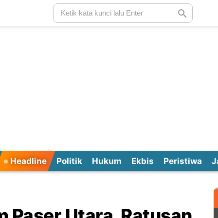
Headline
Politik
Hukum
Ekbis
Peristiwa
J
m Paser Utara, Ratusan