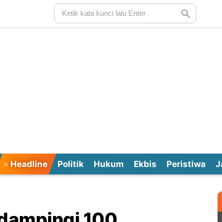
Headline
Politik
Hukum
Ekbis
Peristiwa
J
idampingi 100