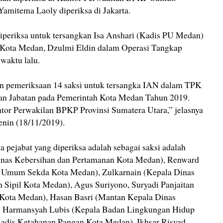
 Yamitema Laoly diperiksa di Jakarta.
iperiksa untuk tersangkan Isa Anshari (Kadis PU Medan)
 Kota Medan, Dzulmi Eldin dalam Operasi Tangkap
aktu lalu.
 pemeriksaan 14 saksi untuk tersangka IAN dalam TPK
dan Jabatan pada Pemerintah Kota Medan Tahun 2019.
tor Perwakilan BPKP Provinsi Sumatera Utara,” jelasnya
enin (18/11/2019).
 pejabat yang diperiksa adalah sebagai saksi adalah
as Kebersihan dan Pertamanan Kota Medan), Renward
si Umum Sekda Kota Medan), Zulkarnain (Kepala Dinas
Sipil Kota Medan), Agus Suriyono, Suryadi Panjaitan
 Kota Medan), Hasan Basri (Mantan Kepala Dinas
b Harmansyah Lubis (Kepala Badan Lingkungan Hidup
Kadis Ketahanan Pangan Kota Medan), Ikhsar Risyad