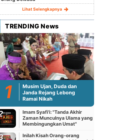
Lihat Selengkapnya
TRENDING News
Musim Ujan, Duda dan
Janda Rejang Lebong
Ramai Nikah
Imam Syafi'i: "Tanda Akhir
Zaman Munculnya Ulama yang
Membingungkan Umat"
Inilah Kisah Orang-orang