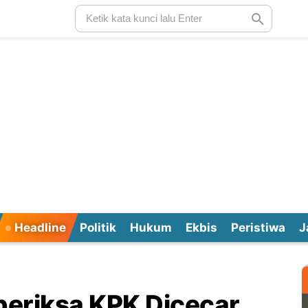
Headline
Politik
Hukum
Ekbis
Peristiwa
J
periksa KPK Dicecar