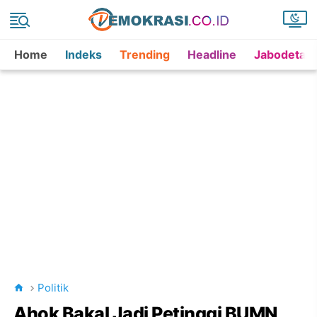
Home
Indeks
Trending
Headline
Jabodetab
Politik
Ahok Bakal Jadi Petinggi BUMN,