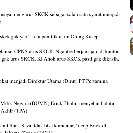
snya mengurus SKCK sebagai salah satu syarat menjadi
h.
e skck gak yaa,” kata pemilik akun Otong Kasep.
elamar CPNS urus SKCK. Ngantre berjam-jam di kantor
 gak urus SKCK. Kl Ahok urus SKCK pasti gak dikasih,
gkat menjadi Direktur Utama (Dirut) PT Pertamina
Milik Negara (BUMN) Erick Thohir menyebut hal itu
 Akhir (TPA).
mi lihat. Saya tidak bisa komentar,” ucap Erick di
, Jakarta, Kamis (14/11).