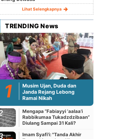
Lihat Selengkapnya
TRENDING News
Musim Ujan, Duda dan
Janda Rejang Lebong
Ramai Nikah
Mengapa “Fabiayyi ‘aalaa’i
Rabbikumaa Tukadzdzibaan”
Diulang Sampai 31 Kali?
Imam Syafi'i: "Tanda Akhir