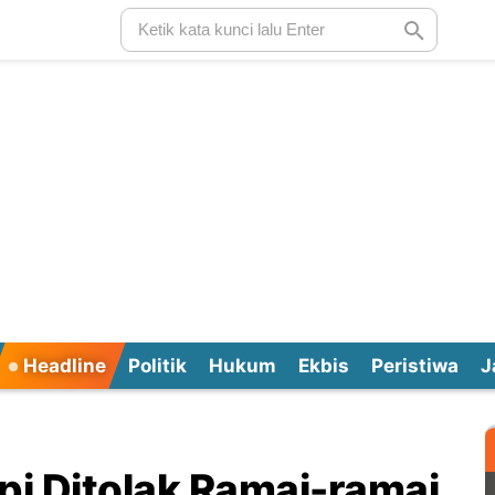
Headline
Politik
Hukum
Ekbis
Peristiwa
J
i Ditolak Ramai-ramai