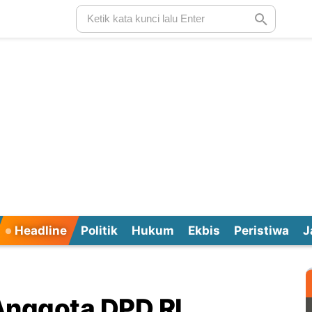
Headline
Politik
Hukum
Ekbis
Peristiwa
J
Anggota DPD RI