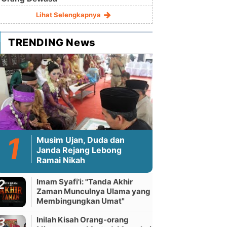
Lihat Selengkapnya
TRENDING News
Musim Ujan, Duda dan
Janda Rejang Lebong
Ramai Nikah
Imam Syafi'i: "Tanda Akhir
Zaman Munculnya Ulama yang
Membingungkan Umat"
Inilah Kisah Orang-orang