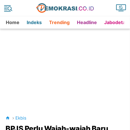
Home
Indeks
Trending
Headline
Jabodetab
Ekbis
BPJS Perlu Wajah-wajah Baru