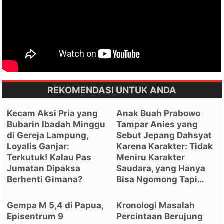
REKOMENDASI UNTUK ANDA
Kecam Aksi Pria yang
Anak Buah Prabowo
Bubarin Ibadah Minggu
Tampar Anies yang
di Gereja Lampung,
Sebut Jepang Dahsyat
Loyalis Ganjar:
Karena Karakter: Tidak
Terkutuk! Kalau Pas
Meniru Karakter
Jumatan Dipaksa
Saudara, yang Hanya
Berhenti Gimana?
Bisa Ngomong Tapi…
Gempa M 5,4 di Papua,
Kronologi Masalah
Episentrum 9
Percintaan Berujung