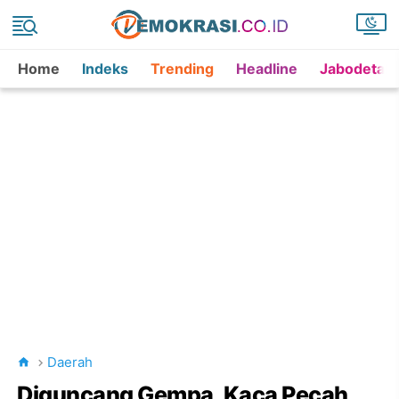
Home
Indeks
Trending
Headline
Jabodetab
Daerah
Diguncang Gempa, Kaca Pecah