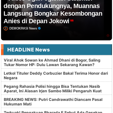
dengan Pendukungnya, Muannas
Langsung Bongkar Kesombongan
Anies di Depan Jokowi
DEMOKRASI News
HEADLINE News
Viral Ahok Sowan ke Ahmad Dhani di Bogor, Saling
Tukar Nomor HP: Dulu Lawan Sekarang Kawan?
Letkol Tituler Deddy Corbuzier Bakal Terima Honor dari
Negara
Pegang Rahasia Polisi hingga Bisa Tentukan Nasib
Aparat, Ini Alasan Irjen Sambo Miliki Pengaruh Kuat
BREAKING NEWS: Putri Candrawathi Diancam Pasal
Hukuman Mati
Terkuak! Pengakuan Bharada E Sebut Ada Gesekan