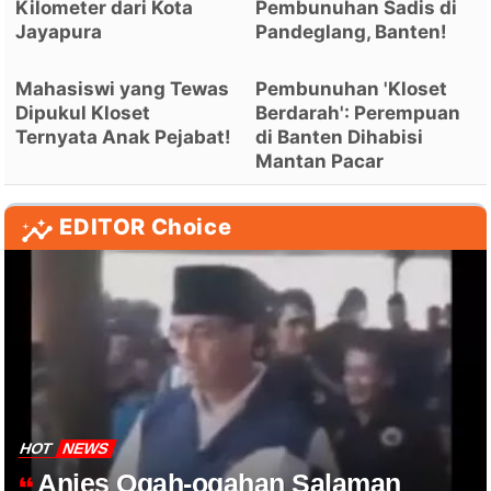
Kilometer dari Kota
Pembunuhan Sadis di
Jayapura
Pandeglang, Banten!
Mahasiswi yang Tewas
Pembunuhan 'Kloset
Dipukul Kloset
Berdarah': Perempuan
Ternyata Anak Pejabat!
di Banten Dihabisi
Mantan Pacar
EDITOR Choice
HOT
NEWS
Anies Ogah-ogahan Salaman