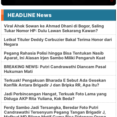
HEADLINE News
Viral Ahok Sowan ke Ahmad Dhani di Bogor, Saling
Tukar Nomor HP: Dulu Lawan Sekarang Kawan?
Letkol Tituler Deddy Corbuzier Bakal Terima Honor dari
Negara
Pegang Rahasia Polisi hingga Bisa Tentukan Nasib
Aparat, Ini Alasan Irjen Sambo Miliki Pengaruh Kuat
BREAKING NEWS: Putri Candrawathi Diancam Pasal
Hukuman Mati
Terkuak! Pengakuan Bharada E Sebut Ada Gesekan
Konflik Antara Brigadir J dan Bripka RR, Apa itu?
Jadi Perbincangan Hangat, Terkuak Foto Lama yang
Diduga AKP Rita Yuliana, Kok Beda?
Ferdy Sambo Jadi Tersangka, Beredar Foto Putri
Candrawathi Tersenyum Pegang Tangan Brigadir J,
Mafhud MD Bilang Motif Cuma Bisa Didengar Orang