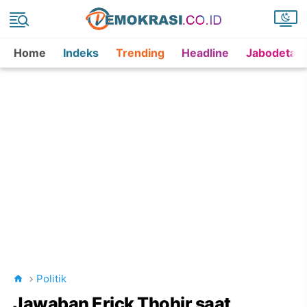
Home
Indeks
Trending
Headline
Jabodetab
Politik
Jawaban Erick Thohir saat