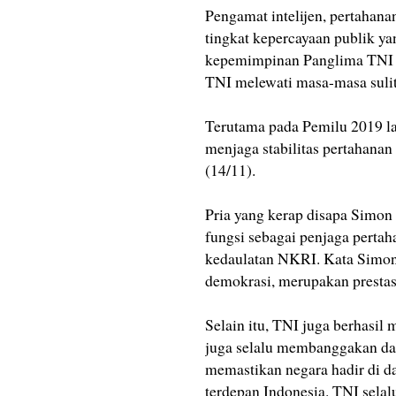
Pengamat intelijen, pertaha
tingkat kepercayaan publik yan
kepemimpinan Panglima TNI 
TNI melewati masa-masa sulit
Terutama pada Pemilu 2019 la
menjaga stabilitas pertahana
(14/11).
Pria yang kerap disapa Simo
fungsi sebagai penjaga perta
kedaulatan NKRI. Kata Simon
demokrasi, merupakan prestas
Selain itu, TNI juga berhasi
juga selalu membanggakan dal
memastikan negara hadir di da
terdepan Indonesia. TNI sela