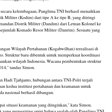
 secara kelembagaan, Panglima TNI berhasil menaikkan
 Militer (Kodim) dari tipe A ke tipe B, yang diiringi
andan Distrik Militer (Dandim) dari Letnan Kolonel ke
sejumlah Komado Resor Militer (Danrim). Sesuatu yang
an Wilayah Pertahanan (Kogabwilhan) terealisasi di
. Struktur baru dibentuk untuk memperkuat koordinasi
ankan wilayah Indonesia. Wacana pembentukan struktur
014," tandas Simon.
an Hadi Tjahjanto, hubungan antara TNI-Polri terjali
an kedua institusi pertahanan dan keamanan untuk
a nasional berhasil dibangun.
apai situasi keamanan yang diinginkan," kata Simon.
ak yang menggiring opini bahwa seolah-olah Panglima TNI