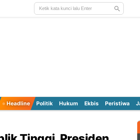
Headline
Politik
Hukum
Ekbis
Peristiwa
J
ik Tinggi, Presiden