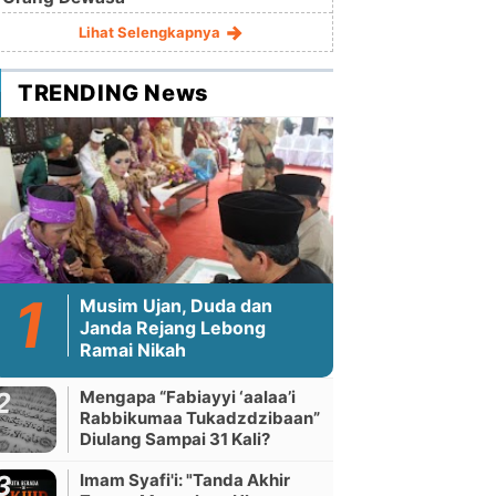
Lihat Selengkapnya
TRENDING News
Musim Ujan, Duda dan
Janda Rejang Lebong
Ramai Nikah
Mengapa “Fabiayyi ‘aalaa’i
Rabbikumaa Tukadzdzibaan”
Diulang Sampai 31 Kali?
Imam Syafi'i: "Tanda Akhir