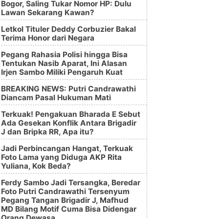
Bogor, Saling Tukar Nomor HP: Dulu
Lawan Sekarang Kawan?
Letkol Tituler Deddy Corbuzier Bakal
Terima Honor dari Negara
Pegang Rahasia Polisi hingga Bisa
Tentukan Nasib Aparat, Ini Alasan
Irjen Sambo Miliki Pengaruh Kuat
BREAKING NEWS: Putri Candrawathi
Diancam Pasal Hukuman Mati
Terkuak! Pengakuan Bharada E Sebut
Ada Gesekan Konflik Antara Brigadir
J dan Bripka RR, Apa itu?
Jadi Perbincangan Hangat, Terkuak
Foto Lama yang Diduga AKP Rita
Yuliana, Kok Beda?
Ferdy Sambo Jadi Tersangka, Beredar
Foto Putri Candrawathi Tersenyum
Pegang Tangan Brigadir J, Mafhud
MD Bilang Motif Cuma Bisa Didengar
Orang Dewasa