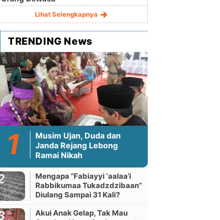
Lihat Selengkapnya
TRENDING News
Musim Ujan, Duda dan
Janda Rejang Lebong
Ramai Nikah
Mengapa “Fabiayyi ‘aalaa’i
Rabbikumaa Tukadzdzibaan”
Diulang Sampai 31 Kali?
Akui Anak Gelap, Tak Mau