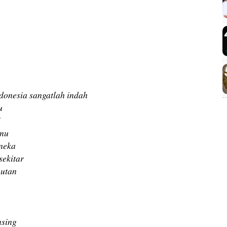
ndonesia sangatlah indah
u
i
dmu
aneka
sekitar
hutan
asing