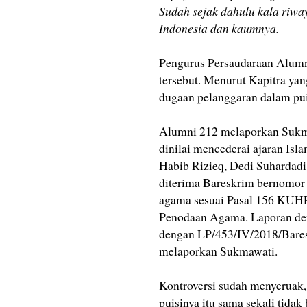
Sudah sejak dahulu kala riwa
Indonesia dan kaumnya.
Pengurus Persaudaraan Alumni
tersebut. Menurut Kapitra yan
dugaan pelanggaran dalam pui
Alumni 212 melaporkan Sukmaw
dinilai mencederai ajaran Is
Habib Rizieq, Dedi Suhardadi
diterima Bareskrim bernomor
agama sesuai Pasal 156 KUHP.
Penodaan Agama. Laporan den
dengan LP/453/IV/2018/Bares
melaporkan Sukmawati.
Kontroversi sudah menyeruak
puisinya itu sama sekali tida