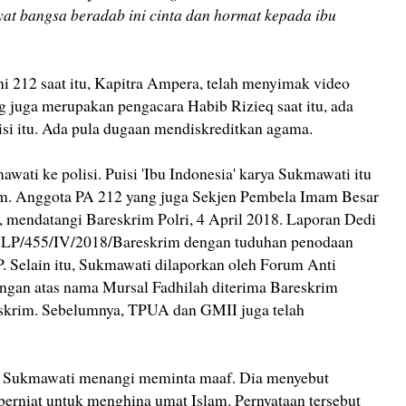
yat bangsa beradab ini cinta dan hormat kepada ibu
 212 saat itu, Kapitra Ampera, telah menyimak video
g juga merupakan pengacara Habib Rizieq saat itu, ada
si itu. Ada pula dugaan mendiskreditkan agama.
ati ke polisi. Puisi 'Ibu Indonesia' karya Sukmawati itu
lam. Anggota PA 212 yang juga Sekjen Pembela Imam Besar
, mendatangi Bareskrim Polri, 4 April 2018. Laporan Dedi
 LP/455/IV/2018/Bareskrim dengan tuduhan penodaan
 Selain itu, Sukmawati dilaporkan oleh Forum Anti
gan atas nama Mursal Fadhilah diterima Bareskrim
krim. Sebelumnya, TPUA dan GMII juga telah
, Sukmawati menangi meminta maaf. Dia menyebut
k berniat untuk menghina umat Islam. Pernyataan tersebut