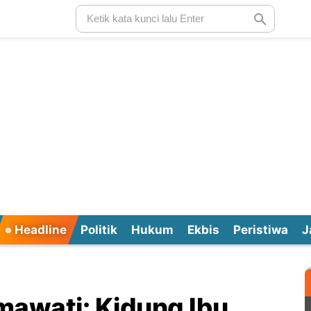
Headline
Politik
Hukum
Ekbis
Peristiwa
J
mawati: Kidung Ibu