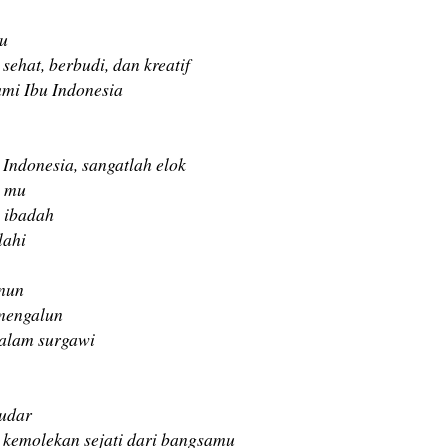
mu
 sehat, berbudi, dan kreatif
umi Ibu Indonesia
Indonesia, sangatlah elok
n mu
 ibadah
lahi
enun
mengalun
 alam surgawi
udar
 kemolekan sejati dari bangsamu