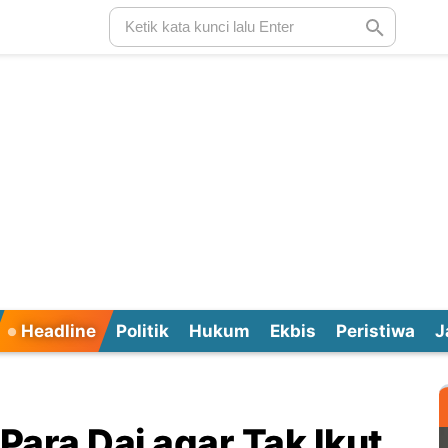
Headline
Politik
Hukum
Ekbis
Peristiwa
J
ara Dai agar Tak Ikut