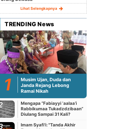
Lihat Selengkapnya
TRENDING News
Musim Ujan, Duda dan
Janda Rejang Lebong
Ramai Nikah
Mengapa “Fabiayyi ‘aalaa’i
Rabbikumaa Tukadzdzibaan”
Diulang Sampai 31 Kali?
Imam Syafi'i: "Tanda Akhir