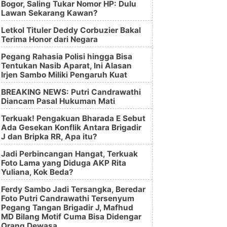
Bogor, Saling Tukar Nomor HP: Dulu
Lawan Sekarang Kawan?
Letkol Tituler Deddy Corbuzier Bakal
Terima Honor dari Negara
Pegang Rahasia Polisi hingga Bisa
Tentukan Nasib Aparat, Ini Alasan
Irjen Sambo Miliki Pengaruh Kuat
BREAKING NEWS: Putri Candrawathi
Diancam Pasal Hukuman Mati
Terkuak! Pengakuan Bharada E Sebut
Ada Gesekan Konflik Antara Brigadir
J dan Bripka RR, Apa itu?
Jadi Perbincangan Hangat, Terkuak
Foto Lama yang Diduga AKP Rita
Yuliana, Kok Beda?
Ferdy Sambo Jadi Tersangka, Beredar
Foto Putri Candrawathi Tersenyum
Pegang Tangan Brigadir J, Mafhud
MD Bilang Motif Cuma Bisa Didengar
Orang Dewasa