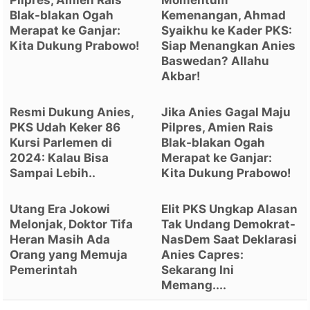
Pilpres, Amien Rais
Momentum
Blak-blakan Ogah
Kemenangan, Ahmad
Merapat ke Ganjar:
Syaikhu ke Kader PKS:
Kita Dukung Prabowo!
Siap Menangkan Anies
Baswedan? Allahu
Akbar!
Resmi Dukung Anies,
Jika Anies Gagal Maju
PKS Udah Keker 86
Pilpres, Amien Rais
Kursi Parlemen di
Blak-blakan Ogah
2024: Kalau Bisa
Merapat ke Ganjar:
Sampai Lebih..
Kita Dukung Prabowo!
Utang Era Jokowi
Elit PKS Ungkap Alasan
Melonjak, Doktor Tifa
Tak Undang Demokrat-
Heran Masih Ada
NasDem Saat Deklarasi
Orang yang Memuja
Anies Capres:
Pemerintah
Sekarang Ini
Memang....