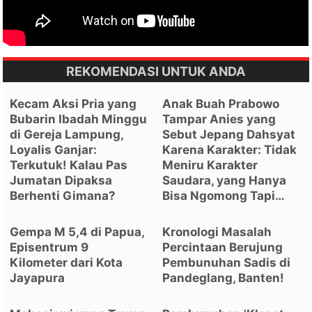
REKOMENDASI UNTUK ANDA
Kecam Aksi Pria yang
Anak Buah Prabowo
Bubarin Ibadah Minggu
Tampar Anies yang
di Gereja Lampung,
Sebut Jepang Dahsyat
Loyalis Ganjar:
Karena Karakter: Tidak
Terkutuk! Kalau Pas
Meniru Karakter
Jumatan Dipaksa
Saudara, yang Hanya
Berhenti Gimana?
Bisa Ngomong Tapi…
Gempa M 5,4 di Papua,
Kronologi Masalah
Episentrum 9
Percintaan Berujung
Kilometer dari Kota
Pembunuhan Sadis di
Jayapura
Pandeglang, Banten!