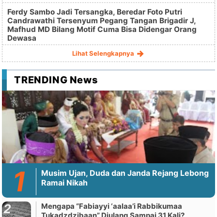
Ferdy Sambo Jadi Tersangka, Beredar Foto Putri
Candrawathi Tersenyum Pegang Tangan Brigadir J,
Mafhud MD Bilang Motif Cuma Bisa Didengar Orang
Dewasa
Lihat Selengkapnya
TRENDING News
Musim Ujan, Duda dan Janda Rejang Lebong
Ramai Nikah
Mengapa “Fabiayyi ‘aalaa’i Rabbikumaa
Tukadzdzibaan” Diulang Sampai 31 Kali?