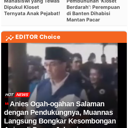
Mahasiswi yang Tewas
Pembunuhan 'Kloset
Dipukul Kloset
Berdarah': Perempuan
Ternyata Anak Pejabat!
di Banten Dihabisi
Mantan Pacar
EDITOR Choice
HOT
NEWS
Anies Ogah-ogahan Salaman
dengan Pendukungnya, Muannas
Langsung Bongkar Kesombongan