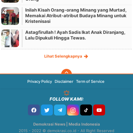
Inilah Kisah Orang-orang Minang yang Murtad,
Memakai Atribut-atribut Budaya Minang untuk
Kristenisasi
Astagfirullah ! Ayah Sadis Ikat Anak Diranjang,
Lalu Dipukuli Hingga Tewas.
Lihat Selengkapnya
Privacy Policy
Disclaimer
Term of Service
FOLLOW KAMI:
Demokrasi News | Media Indonesia
2015 - 2022 © demokrasi.co.id - All Right Reserved