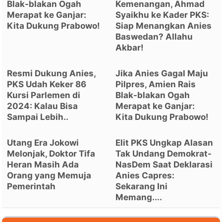
Blak-blakan Ogah
Kemenangan, Ahmad
Merapat ke Ganjar:
Syaikhu ke Kader PKS:
Kita Dukung Prabowo!
Siap Menangkan Anies
Baswedan? Allahu
Akbar!
Resmi Dukung Anies,
Jika Anies Gagal Maju
PKS Udah Keker 86
Pilpres, Amien Rais
Kursi Parlemen di
Blak-blakan Ogah
2024: Kalau Bisa
Merapat ke Ganjar:
Sampai Lebih..
Kita Dukung Prabowo!
Utang Era Jokowi
Elit PKS Ungkap Alasan
Melonjak, Doktor Tifa
Tak Undang Demokrat-
Heran Masih Ada
NasDem Saat Deklarasi
Orang yang Memuja
Anies Capres:
Pemerintah
Sekarang Ini
Memang....