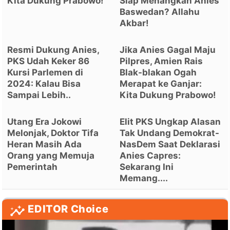
Kita Dukung Prabowo!
Siap Menangkan Anies
Baswedan? Allahu
Akbar!
Resmi Dukung Anies,
Jika Anies Gagal Maju
PKS Udah Keker 86
Pilpres, Amien Rais
Kursi Parlemen di
Blak-blakan Ogah
2024: Kalau Bisa
Merapat ke Ganjar:
Sampai Lebih..
Kita Dukung Prabowo!
Utang Era Jokowi
Elit PKS Ungkap Alasan
Melonjak, Doktor Tifa
Tak Undang Demokrat-
Heran Masih Ada
NasDem Saat Deklarasi
Orang yang Memuja
Anies Capres:
Pemerintah
Sekarang Ini
Memang....
EDITOR Choice