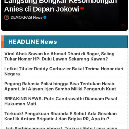
Langsung Bongkar Kesombongan
Anies di Depan Jokowi
DEMOKRASI News
HEADLINE News
Viral Ahok Sowan ke Ahmad Dhani di Bogor, Saling
Tukar Nomor HP: Dulu Lawan Sekarang Kawan?
Letkol Tituler Deddy Corbuzier Bakal Terima Honor dari
Negara
Pegang Rahasia Polisi hingga Bisa Tentukan Nasib
Aparat, Ini Alasan Irjen Sambo Miliki Pengaruh Kuat
BREAKING NEWS: Putri Candrawathi Diancam Pasal
Hukuman Mati
Terkuak! Pengakuan Bharada E Sebut Ada Gesekan
Konflik Antara Brigadir J dan Bripka RR, Apa itu?
Jadi Perbincangan Hangat, Terkuak Foto Lama yang