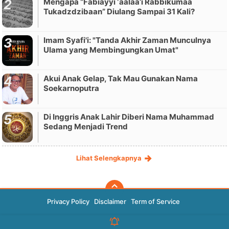
Mengapa “Fabiayyi ‘aalaa’i Rabbikumaa
Tukadzdzibaan” Diulang Sampai 31 Kali?
Imam Syafi'i: "Tanda Akhir Zaman Munculnya
Ulama yang Membingungkan Umat"
Akui Anak Gelap, Tak Mau Gunakan Nama
Soekarnoputra
Di Inggris Anak Lahir Diberi Nama Muhammad
Sedang Menjadi Trend
Lihat Selengkapnya
Privacy Policy
Disclaimer
Term of Service