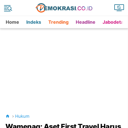
Home
Indeks
Trending
Headline
Jabodetab
Hukum
Wamenag: Aset First Travel Harus