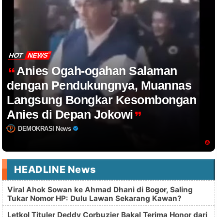
HOT
NEWS
Anies Ogah-ogahan Salaman
dengan Pendukungnya, Muannas
Langsung Bongkar Kesombongan
Anies di Depan Jokowi
DEMOKRASI News
HEADLINE News
Viral Ahok Sowan ke Ahmad Dhani di Bogor, Saling
Tukar Nomor HP: Dulu Lawan Sekarang Kawan?
Letkol Tituler Deddy Corbuzier Bakal Terima Honor dari