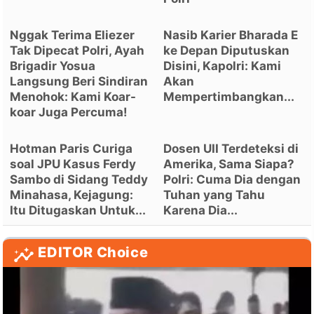
Nggak Terima Eliezer
Nasib Karier Bharada E
Tak Dipecat Polri, Ayah
ke Depan Diputuskan
Brigadir Yosua
Disini, Kapolri: Kami
Langsung Beri Sindiran
Akan
Menohok: Kami Koar-
Mempertimbangkan...
koar Juga Percuma!
Hotman Paris Curiga
Dosen UII Terdeteksi di
soal JPU Kasus Ferdy
Amerika, Sama Siapa?
Sambo di Sidang Teddy
Polri: Cuma Dia dengan
Minahasa, Kejagung:
Tuhan yang Tahu
Itu Ditugaskan Untuk...
Karena Dia...
EDITOR Choice