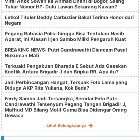
Viral Ahok Sowan ke Ahmad Dhani di Bogor, Saling
Tukar Nomor HP: Dulu Lawan Sekarang Kawan?
Letkol Tituler Deddy Corbuzier Bakal Terima Honor dari
Negara
Pegang Rahasia Polisi hingga Bisa Tentukan Nasib
Aparat, Ini Alasan Irjen Sambo Miliki Pengaruh Kuat
BREAKING NEWS: Putri Candrawathi Diancam Pasal
Hukuman Mati
Terkuak! Pengakuan Bharada E Sebut Ada Gesekan
Konflik Antara Brigadir J dan Bripka RR, Apa itu?
Jadi Perbincangan Hangat, Terkuak Foto Lama yang
Diduga AKP Rita Yuliana, Kok Beda?
Ferdy Sambo Jadi Tersangka, Beredar Foto Putri
Candrawathi Tersenyum Pegang Tangan Brigadir J,
Mafhud MD Bilang Motif Cuma Bisa Didengar Orang
Dewasa
Lihat Selengkapnya