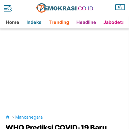
Home
Indeks
Trending
Headline
Jabodetab
Mancanegara
WHO Prediksi COVID-19 Baru