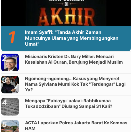
Imam Syafi'i: "Tanda Akhir Zaman
Munculnya Ulama yang Membingungkan
Umat"
Misionaris Kristen Dr. Gary Miller: Mencari
Kesalahan Al Quran, Berujung Menjadi Muslim
Ngomong-ngomong... Kasus yang Menyeret
Nama Sylviana Murni Kok Tak "Terdengar" Lagi
Ya?
Mengapa “Fabiayyi ‘aalaa’i Rabbikumaa
Tukadzdzibaan” Diulang Sampai 31 Kali?
ACTA Laporkan Polres Jakarta Barat Ke Komnas
HAM