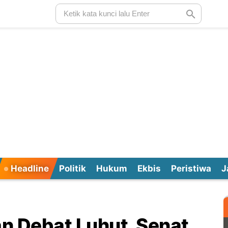
Headline
Politik
Hukum
Ekbis
Peristiwa
J
n Debat Luhut, Senat