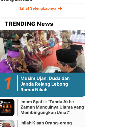
Lihat Selengkapnya
TRENDING News
Musim Ujan, Duda dan
Janda Rejang Lebong
Ramai Nikah
Imam Syafi'i: "Tanda Akhir
Zaman Munculnya Ulama yang
Membingungkan Umat"
Inilah Kisah Orang-orang