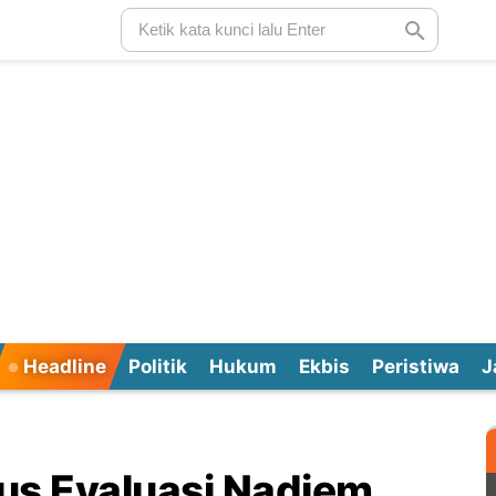
Headline
Politik
Hukum
Ekbis
Peristiwa
J
us Evaluasi Nadiem