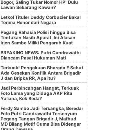
Bogor, Saling Tukar Nomor HP: Dulu
Lawan Sekarang Kawan?
Letkol Tituler Deddy Corbuzier Bakal
Terima Honor dari Negara
Pegang Rahasia Polisi hingga Bisa
Tentukan Nasib Aparat, Ini Alasan
Irjen Sambo Miliki Pengaruh Kuat
BREAKING NEWS: Putri Candrawathi
Diancam Pasal Hukuman Mati
Terkuak! Pengakuan Bharada E Sebut
Ada Gesekan Konflik Antara Brigadir
J dan Bripka RR, Apa itu?
Jadi Perbincangan Hangat, Terkuak
Foto Lama yang Diduga AKP Rita
Yuliana, Kok Beda?
Ferdy Sambo Jadi Tersangka, Beredar
Foto Putri Candrawathi Tersenyum
Pegang Tangan Brigadir J, Mafhud
MD Bilang Motif Cuma Bisa Didengar
Orang Dewasa