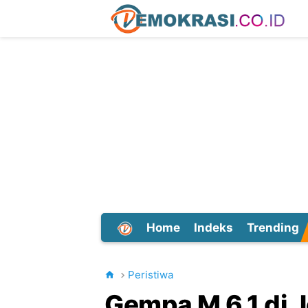
Home
Indeks
Trending
Dunia
Peristiwa
Gempa M 6,1 di J