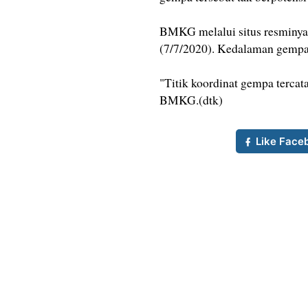
BMKG melalui situs resminya
(7/7/2020). Kedalaman gemp
"Titik koordinat gempa tercata
BMKG.(dtk)
Like Face