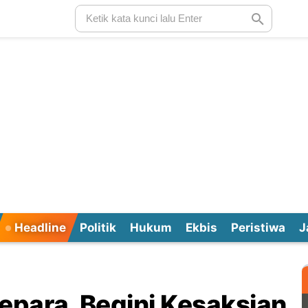
Headline
Politik
Hukum
Ekbis
Peristiwa
J
epara, Begini Kesaksian