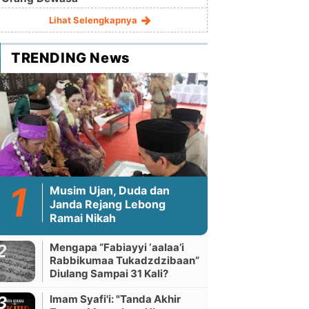
Lihat Selengkapnya
TRENDING News
Musim Ujan, Duda dan
Janda Rejang Lebong
Ramai Nikah
Mengapa “Fabiayyi ‘aalaa’i
Rabbikumaa Tukadzdzibaan”
Diulang Sampai 31 Kali?
Imam Syafi'i: "Tanda Akhir