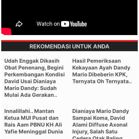
REKOMENDASI UNTUK ANDA
Udah Enggak Dikasih
Hasil Pemeriksaan
Obat Penenang, Begini
Kekayaan Ayah Dandy
Perkembangan Kondisi
Mario Dibeberin KPK,
David Usai Dianiaya
Ternyata Oh Ternyata..
Mario Dandy: Sudah
Mulai Ada Gerakan..
Innalillahi.. Mantan
Dianiaya Mario Dandy
Ketua MUI Pusat dan
Sampai Koma, David
Rais Aam PBNU KH Ali
Alami Diffuse Axonal
Yafie Meninggal Dunia
Injury, Salah Satu
Cedera Otak Paling