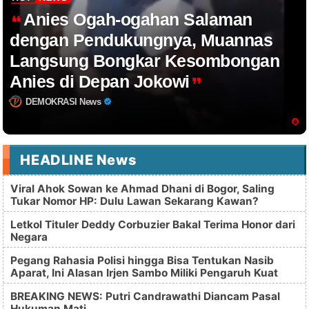
Anies Ogah-ogahan Salaman
dengan Pendukungnya, Muannas
Langsung Bongkar Kesombongan
Anies di Depan Jokowi
DEMOKRASI News
HEADLINE News
Viral Ahok Sowan ke Ahmad Dhani di Bogor, Saling
Tukar Nomor HP: Dulu Lawan Sekarang Kawan?
Letkol Tituler Deddy Corbuzier Bakal Terima Honor dari
Negara
Pegang Rahasia Polisi hingga Bisa Tentukan Nasib
Aparat, Ini Alasan Irjen Sambo Miliki Pengaruh Kuat
BREAKING NEWS: Putri Candrawathi Diancam Pasal
Hukuman Mati