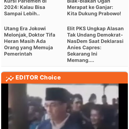
Kursi Parlemen di
Blak-blakan Ogah
2024: Kalau Bisa
Merapat ke Ganjar:
Sampai Lebih..
Kita Dukung Prabowo!
Utang Era Jokowi
Elit PKS Ungkap Alasan
Melonjak, Doktor Tifa
Tak Undang Demokrat-
Heran Masih Ada
NasDem Saat Deklarasi
Orang yang Memuja
Anies Capres:
Pemerintah
Sekarang Ini
Memang....
EDITOR Choice