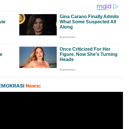
EMOKRASI
News
: