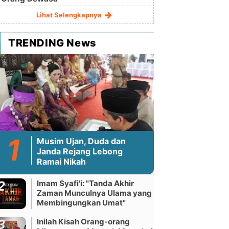
Lihat Selengkapnya
TRENDING News
Musim Ujan, Duda dan
Janda Rejang Lebong
Ramai Nikah
Imam Syafi'i: "Tanda Akhir
Zaman Munculnya Ulama yang
Membingungkan Umat"
Inilah Kisah Orang-orang