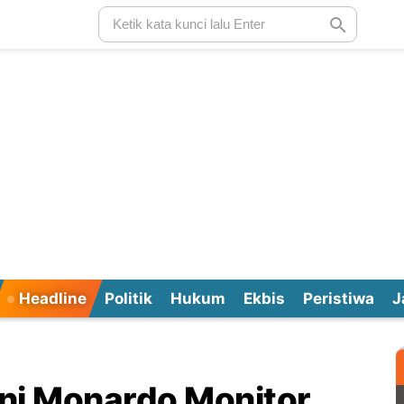
Headline
Politik
Hukum
Ekbis
Peristiwa
J
ni Monardo Monitor