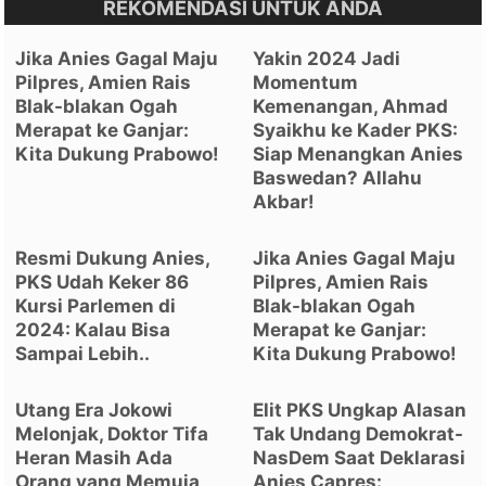
REKOMENDASI UNTUK ANDA
Jika Anies Gagal Maju
Yakin 2024 Jadi
Pilpres, Amien Rais
Momentum
Blak-blakan Ogah
Kemenangan, Ahmad
Merapat ke Ganjar:
Syaikhu ke Kader PKS:
Kita Dukung Prabowo!
Siap Menangkan Anies
Baswedan? Allahu
Akbar!
Resmi Dukung Anies,
Jika Anies Gagal Maju
PKS Udah Keker 86
Pilpres, Amien Rais
Kursi Parlemen di
Blak-blakan Ogah
2024: Kalau Bisa
Merapat ke Ganjar:
Sampai Lebih..
Kita Dukung Prabowo!
Utang Era Jokowi
Elit PKS Ungkap Alasan
Melonjak, Doktor Tifa
Tak Undang Demokrat-
Heran Masih Ada
NasDem Saat Deklarasi
Orang yang Memuja
Anies Capres: