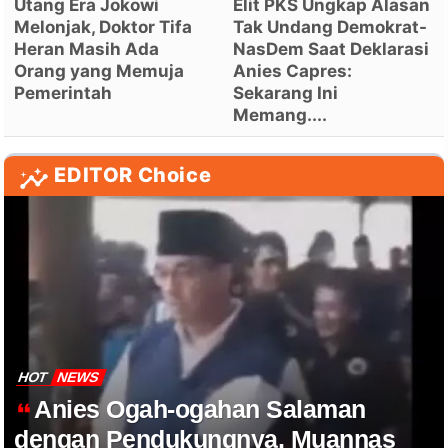
Utang Era Jokowi
Elit PKS Ungkap Alasan
Melonjak, Doktor Tifa
Tak Undang Demokrat-
Heran Masih Ada
NasDem Saat Deklarasi
Orang yang Memuja
Anies Capres:
Pemerintah
Sekarang Ini
Memang....
EDITOR Choice
HOT
NEWS
Anies Ogah-ogahan Salaman
dengan Pendukungnya, Muannas