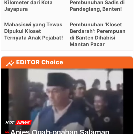
Kilometer dari Kota
Pembunuhan Sadis di
Jayapura
Pandeglang, Banten!
Mahasiswi yang Tewas
Pembunuhan 'Kloset
Dipukul Kloset
Berdarah': Perempuan
Ternyata Anak Pejabat!
di Banten Dihabisi
Mantan Pacar
EDITOR Choice
HOT
NEWS
Anies Ogah-ogahan Salaman