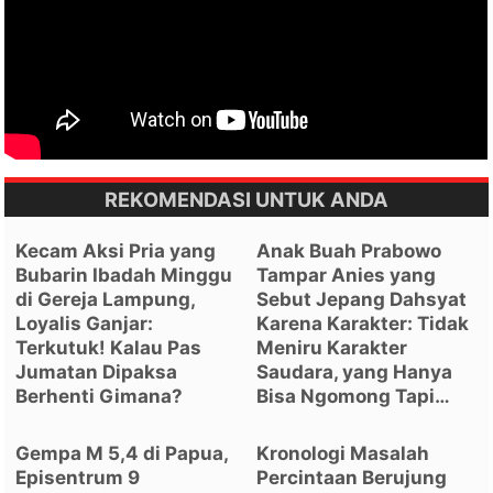
REKOMENDASI UNTUK ANDA
Kecam Aksi Pria yang
Anak Buah Prabowo
Bubarin Ibadah Minggu
Tampar Anies yang
di Gereja Lampung,
Sebut Jepang Dahsyat
Loyalis Ganjar:
Karena Karakter: Tidak
Terkutuk! Kalau Pas
Meniru Karakter
Jumatan Dipaksa
Saudara, yang Hanya
Berhenti Gimana?
Bisa Ngomong Tapi…
Gempa M 5,4 di Papua,
Kronologi Masalah
Episentrum 9
Percintaan Berujung