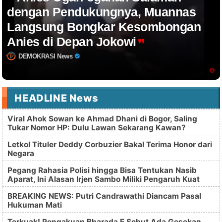
dengan Pendukungnya, Muannas
Langsung Bongkar Kesombongan
Anies di Depan Jokowi
DEMOKRASI News
HEADLINE News
Viral Ahok Sowan ke Ahmad Dhani di Bogor, Saling
Tukar Nomor HP: Dulu Lawan Sekarang Kawan?
Letkol Tituler Deddy Corbuzier Bakal Terima Honor dari
Negara
Pegang Rahasia Polisi hingga Bisa Tentukan Nasib
Aparat, Ini Alasan Irjen Sambo Miliki Pengaruh Kuat
BREAKING NEWS: Putri Candrawathi Diancam Pasal
Hukuman Mati
Terkuak! Pengakuan Bharada E Sebut Ada Gesekan