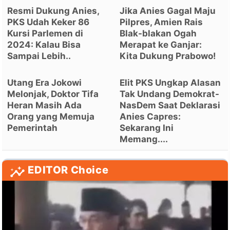
Resmi Dukung Anies,
Jika Anies Gagal Maju
PKS Udah Keker 86
Pilpres, Amien Rais
Kursi Parlemen di
Blak-blakan Ogah
2024: Kalau Bisa
Merapat ke Ganjar:
Sampai Lebih..
Kita Dukung Prabowo!
Utang Era Jokowi
Elit PKS Ungkap Alasan
Melonjak, Doktor Tifa
Tak Undang Demokrat-
Heran Masih Ada
NasDem Saat Deklarasi
Orang yang Memuja
Anies Capres:
Pemerintah
Sekarang Ini
Memang....
EDITOR Choice