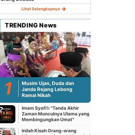
Lihat Selengkapnya
TRENDING News
Musim Ujan, Duda dan
Janda Rejang Lebong
Ramai Nikah
Imam Syafi'i: "Tanda Akhir
Zaman Munculnya Ulama yang
Membingungkan Umat"
Inilah Kisah Orang-orang