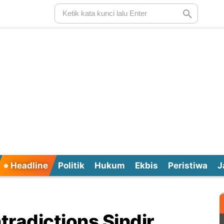
Headline
Politik
Hukum
Ekbis
Peristiwa
J
radictions Sindir